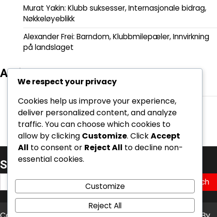
Murat Yakin: Klubb suksesser, Internasjonale bidrag,
Nøkkeløyeblikk
Alexander Frei: Barndom, Klubbmilepæler, Innvirkning
på landslaget
Arkiv
We respect your privacy
March 2026
Cookies help us improve your experience,
February 2026
deliver personalized content, and analyze
traffic. You can choose which cookies to
allow by clicking
Customize
. Click
Accept
All
to consent or
Reject All
to decline non-
essential cookies.
Søk
Search
Customize
for:
Reject All
Copyright © 2026
kambasoft.com
Theme: News Bite By