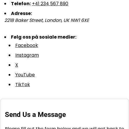
Telefon:
+41 234 567 890
Adresse:
221B Baker Street, London, UK NW1 6XE
Følg oss på sosiale medier:
Facebook
Instagram
X
YouTube
TikTok
Send Us a Message
Please fill out the form below and we will get back to