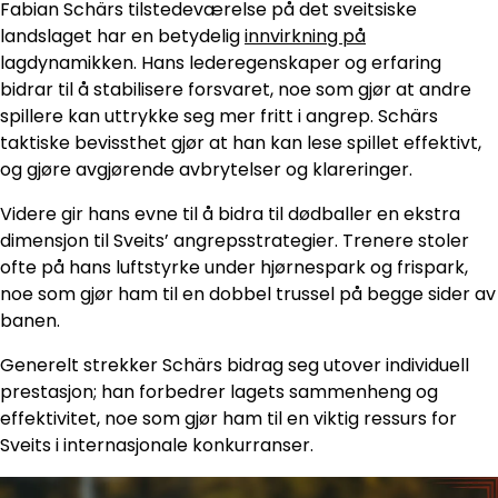
Fabian Schärs tilstedeværelse på det sveitsiske
landslaget har en betydelig
innvirkning på
lagdynamikken. Hans lederegenskaper og erfaring
bidrar til å stabilisere forsvaret, noe som gjør at andre
spillere kan uttrykke seg mer fritt i angrep. Schärs
taktiske bevissthet gjør at han kan lese spillet effektivt,
og gjøre avgjørende avbrytelser og klareringer.
Videre gir hans evne til å bidra til dødballer en ekstra
dimensjon til Sveits’ angrepsstrategier. Trenere stoler
ofte på hans luftstyrke under hjørnespark og frispark,
noe som gjør ham til en dobbel trussel på begge sider av
banen.
Generelt strekker Schärs bidrag seg utover individuell
prestasjon; han forbedrer lagets sammenheng og
effektivitet, noe som gjør ham til en viktig ressurs for
Sveits i internasjonale konkurranser.