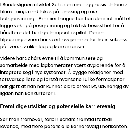
I Bundesligaen utviklet Schär en mer aggressiv defensiv
tilnærming, med fokus på pressing og rask
ballgjenvinning. I Premier League har han derimot måttet
legge vekt på posisjonering og taktisk bevissthet for å
håndtere det hurtige tempoet i spillet. Denne
tilpasningsevnen har vært avgjørende for hans suksess
på tvers av ulike lag og konkurranser.
Videre har Schärs evne til å kommunisere og
samarbeide med lagkamerater vært avgjørende for å
integrere seg i nye systemer. Å bygge relasjoner med
forsvarsspillere og forstå nyansene i ulike formasjoner
har gjort at han har kunnet bidra effektivt, uavhengig av
ligaen han konkurrerer i.
Fremtidige utsikter og potensielle karrierevalg
Ser man fremover, forblir Schärs fremtid i fotball
lovende, med flere potensielle karrierevalg i horisonten.