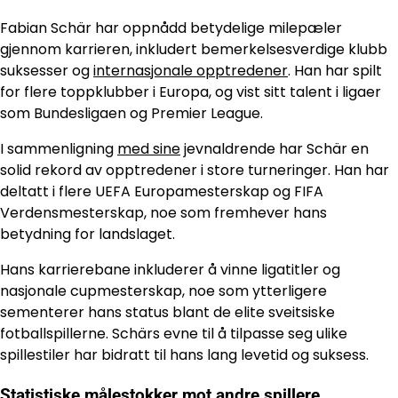
Fabian Schär har oppnådd betydelige milepæler
gjennom karrieren, inkludert bemerkelsesverdige klubb
suksesser og
internasjonale opptredener
. Han har spilt
for flere toppklubber i Europa, og vist sitt talent i ligaer
som Bundesligaen og Premier League.
I sammenligning
med sine
jevnaldrende har Schär en
solid rekord av opptredener i store turneringer. Han har
deltatt i flere UEFA Europamesterskap og FIFA
Verdensmesterskap, noe som fremhever hans
betydning for landslaget.
Hans karrierebane inkluderer å vinne ligatitler og
nasjonale cupmesterskap, noe som ytterligere
sementerer hans status blant de elite sveitsiske
fotballspillerne. Schärs evne til å tilpasse seg ulike
spillestiler har bidratt til hans lang levetid og suksess.
Statistiske målestokker mot andre spillere