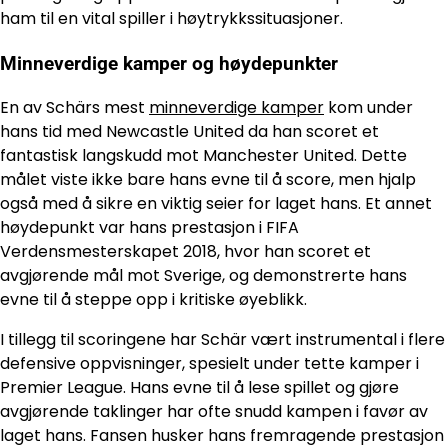
ham til en vital spiller i høytrykkssituasjoner.
Minneverdige kamper og høydepunkter
En av Schärs mest
minneverdige kamper
kom under
hans tid med Newcastle United da han scoret et
fantastisk langskudd mot Manchester United. Dette
målet viste ikke bare hans evne til å score, men hjalp
også med å sikre en viktig seier for laget hans. Et annet
høydepunkt var hans prestasjon i FIFA
Verdensmesterskapet 2018, hvor han scoret et
avgjørende mål mot Sverige, og demonstrerte hans
evne til å steppe opp i kritiske øyeblikk.
I tillegg til scoringene har Schär vært instrumental i flere
defensive oppvisninger, spesielt under tette kamper i
Premier League. Hans evne til å lese spillet og gjøre
avgjørende taklinger har ofte snudd kampen i favør av
laget hans. Fansen husker hans fremragende prestasjon