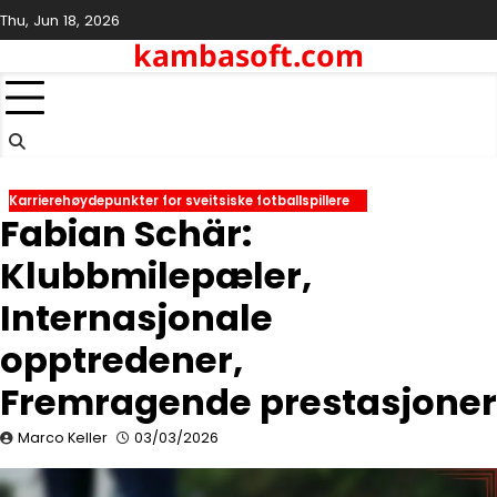
Skip
Thu, Jun 18, 2026
to
kambasoft.com
content
Karrierehøydepunkter for sveitsiske fotballspillere
Fabian Schär:
Klubbmilepæler,
Internasjonale
opptredener,
Fremragende prestasjoner
Marco Keller
03/03/2026