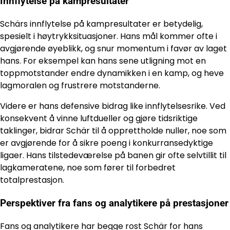
Innflytelse på kampresultater
Schärs innflytelse på kampresultater er betydelig,
spesielt i høytrykksituasjoner. Hans mål kommer ofte i
avgjørende øyeblikk, og snur momentum i favør av laget
hans. For eksempel kan hans sene utligning mot en
toppmotstander endre dynamikken i en kamp, og heve
lagmoralen og frustrere motstanderne.
Videre er hans defensive bidrag like innflytelsesrike. Ved
konsekvent å vinne luftdueller og gjøre tidsriktige
taklinger, bidrar Schär til å opprettholde nuller, noe som
er avgjørende for å sikre poeng i konkurransedyktige
ligaer. Hans tilstedeværelse på banen gir ofte selvtillit til
lagkameratene, noe som fører til forbedret
totalprestasjon.
Perspektiver fra fans og analytikere på prestasjoner
Fans og analytikere har begge rost Schär for hans