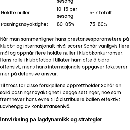
sesong
10-15 per
Holdte nuller
5-7 totalt
sesong
Pasningsnøyaktighet
80-85%
75-80%
Når man sammenligner hans prestansesparametere på
klubb- og internasjonalt nivå, scorer Schär vanligvis flere
mål og oppnår flere holdte nuller i klubbkonkurranser.
Hans rolle i klubbfotball tillater ham ofte å bidra
offensivt, mens hans internasjonale oppgaver fokuserer
mer på defensive ansvar.
Til tross for disse forskjellene opprettholder Schär en
solid pasningsnøyaktighet i begge settinger, noe som
fremhever hans evne til å distribuere ballen effektivt
uavhengig av konkurransenivå.
Innvirkning på lagdynamikk og strategier