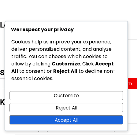
Lenker
We respect your privacy
Bla gjennom artikler
Cookies help us improve your experience,
Kontakt oss
deliver personalized content, and analyze
traffic. You can choose which cookies to
Om oss
allow by clicking
Customize
. Click
Accept
All
to consent or
Reject All
to decline non-
Søk
essential cookies.
Search
for:
Customize
Kategorier
Reject All
Internasjonale prestasjoner til sveitsiske
fotballspillere
Accept All
Karrierehøydepunkter for sveitsiske fotballspillere