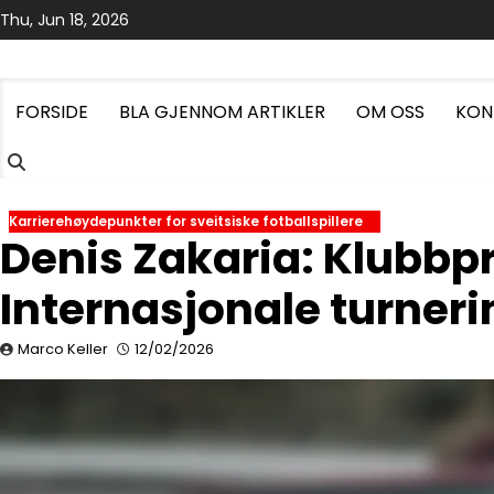
Skip
Thu, Jun 18, 2026
to
content
FORSIDE
BLA GJENNOM ARTIKLER
OM OSS
KON
Karrierehøydepunkter for sveitsiske fotballspillere
Denis Zakaria: Klubbp
Internasjonale turner
Marco Keller
12/02/2026