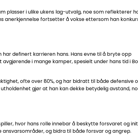
ham plasser i ulike ukens lag-utvalg, noe som reflekterer h
ans anerkjennelse fortsetter å vokse ettersom han konkur
har definert karrieren hans. Hans evne til å bryte opp
t avgjørende i mange kamper, spesielt under hans tid i Bo
tighet, ofte over 80%, og har bidratt til både defensive 
og utholdenhet gjør at han kan dekke betydelig avstand, n
ller, hvor hans rolle innebar å beskytte forsvaret og init
re ansvarsområder, og bidra til både forsvar og angrep.