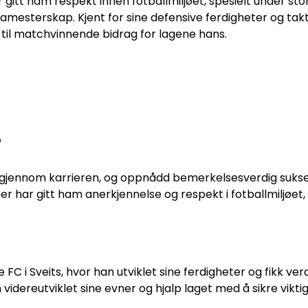
itt ham respekt innen fotballmiljøet, spesielt under sto
esterskap. Kjent for sine defensive ferdigheter og takt
 til matchvinnende bidrag for lagene hans.
?
ber gjennom karrieren, og oppnådd bemerkelsesverdig suks
r har gitt ham anerkjennelse og respekt i fotballmiljøet, 
FC i Sveits, hvor han utviklet sine ferdigheter og fikk verd
 videreutviklet sine evner og hjalp laget med å sikre viktig