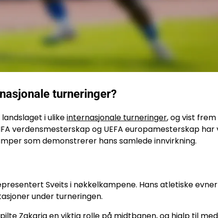
rnasjonale turneringer?
 landslaget i ulike
internasjonale turneringer
, og vist frem
i FIFA verdensmesterskap og UEFA europamesterskap har
mper som demonstrerer hans samlede innvirkning.
epresentert Sveits i nøkkelkampene. Hans atletiske evner
tasjoner under turneringen.
lte Zakaria en viktig rolle på midtbanen, og hjalp til med