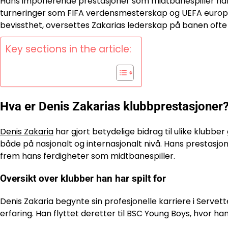
Hans imponerende prestasjoner som midtbanespiller har g
turneringer som FIFA verdensmesterskap og UEFA europam
bevissthet, oversettes Zakarias lederskap på banen ofte
Key sections in the article:
Hva er Denis Zakarias klubbprestasjoner
Denis Zakaria
har gjort betydelige bidrag til ulike klub
både på nasjonalt og internasjonalt nivå. Hans prestasjone
frem hans ferdigheter som midtbanespiller.
Oversikt over klubber han har spilt for
Denis Zakaria begynte sin profesjonelle karriere i Servette 
erfaring. Han flyttet deretter til BSC Young Boys, hvor han