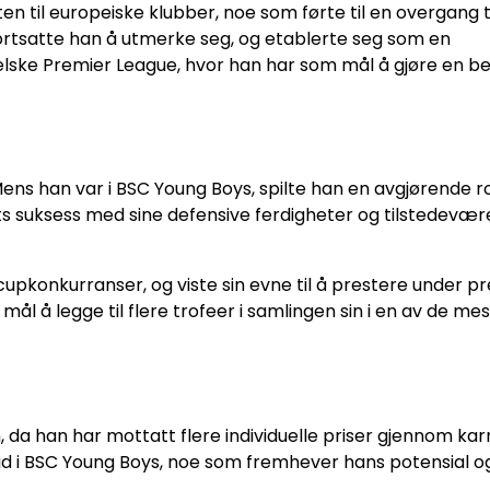
il europeiske klubber, noe som førte til en overgang ti
ortsatte han å utmerke seg, og etablerte seg som en
gelske Premier League, hvor han har som mål å gjøre en be
ens han var i BSC Young Boys, spilte han en avgjørende rol
agets suksess med sine defensive ferdigheter og tilstedevær
upkonkurranser, og viste sin evne til å prestere under pr
ål å legge til flere trofeer i samlingen sin i en av de mes
da han har mottatt flere individuelle priser gjennom karr
in tid i BSC Young Boys, noe som fremhever hans potensial o