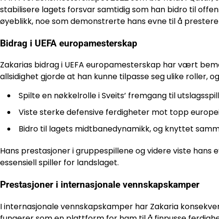
stabilisere lagets forsvar samtidig som han bidro til offen
øyeblikk, noe som demonstrerte hans evne til å prestere
Bidrag i UEFA europamesterskap
Zakarias bidrag i UEFA europamesterskap har vært bemer
allsidighet gjorde at han kunne tilpasse seg ulike roller, 
Spilte en nøkkelrolle i Sveits’ fremgang til utslagsspil
Viste sterke defensive ferdigheter mot topp europei
Bidro til lagets midtbanedynamikk, og knyttet samm
Hans prestasjoner i gruppespillene og videre viste hans e
essensiell spiller for landslaget.
Prestasjoner i internasjonale vennskapskamper
I internasjonale vennskapskamper har Zakaria konsekvent
fungerer som en plattform for ham til å finpusse ferdi