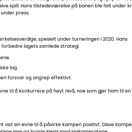
sive spill. Hans tilstedeværelse på banen ble følt under kr
 under press.
kelsesverdige, spesielt under turneringen i 2020. Hans
og forbedre lagets samlede strategi.
lene.
ske lag.
en forsvar og angrep effektivt.
vne til å konkurrere på høyt nivå, noe som gjør ham til en
 vist sin evne til å påvirke kampen positivt. Disse kamp
ghetene sine og bygge kjemi med lagkameratene.