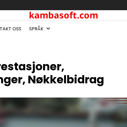
kambasoft.com
TAKT OSS
SPRÅK
restasjoner,
inger, Nøkkelbidrag