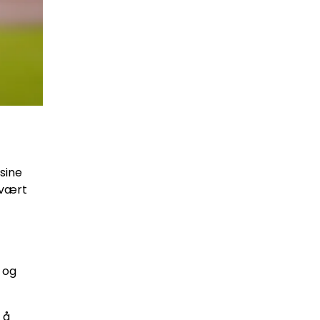
 sine
 vært
 og
 å