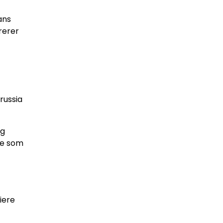
ans
rerer
russia
og
oe som
iere