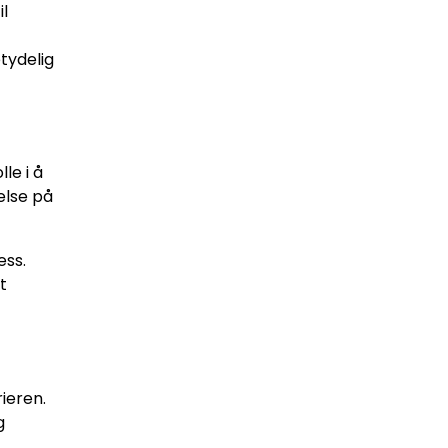
l
tydelig
le i å
else på
ess.
t
ieren.
g