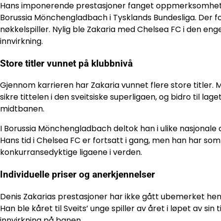
Hans imponerende prestasjoner fanget oppmerksomheten t
Borussia Mönchengladbach i Tysklands Bundesliga. Der f
nøkkelspiller. Nylig ble Zakaria med Chelsea FC i den en
innvirkning.
Store titler vunnet på klubbnivå
Gjennom karrieren har Zakaria vunnet flere store titler. M
sikre tittelen i den sveitsiske superligaen, og bidro til l
midtbanen.
I Borussia Mönchengladbach deltok han i ulike nasjonale c
Hans tid i Chelsea FC er fortsatt i gang, men han har som m
konkurransedyktige ligaene i verden.
Individuelle priser og anerkjennelser
Denis Zakarias prestasjoner har ikke gått ubemerket hen, 
Han ble kåret til Sveits’ unge spiller av året i løpet av s
innvirkning på banen.