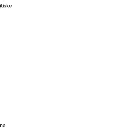
itiske
ene