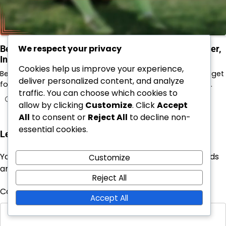
We respect your privacy
Beniamino Vignola: Tidlig karriere, Klubbprestasjoner,
Internasjonal arv
Cookies help us improve your experience,
Beniamino Vignolas tidlige karriere innen fotball la grunnlaget
deliver personalized content, and analyze
for hans bemerkelsesverdige prestasjoner, og viste hans…
traffic. You can choose which cookies to
10/02/2026
allow by clicking
Customize
. Click
Accept
All
to consent or
Reject All
to decline non-
essential cookies.
Leave a Reply
Your email address will not be published.
Required fields
Customize
are marked
*
Reject All
Comment
*
Accept All