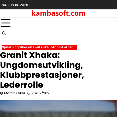
Skip
Thu, Jun 18, 2026
to
kambasoft.com
content
Spillerbiografier av sveitsiske fotballstjerner
Granit Xhaka:
Ungdomsutvikling,
Klubbprestasjoner,
Lederrolle
Marco Keller
26/02/2026