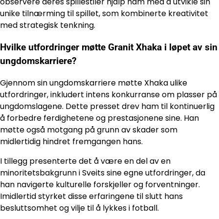
observere deres spillestiler hjalp ham med å utvikle sin
unike tilnærming til spillet, som kombinerte kreativitet
med strategisk tenkning.
Hvilke utfordringer møtte Granit Xhaka i løpet av sin
ungdomskarriere?
Gjennom sin ungdomskarriere møtte Xhaka ulike
utfordringer, inkludert intens konkurranse om plasser på
ungdomslagene. Dette presset drev ham til kontinuerlig
å forbedre ferdighetene og prestasjonene sine. Han
møtte også motgang på grunn av skader som
midlertidig hindret fremgangen hans.
I tillegg presenterte det å være en del av en
minoritetsbakgrunn i Sveits sine egne utfordringer, da
han navigerte kulturelle forskjeller og forventninger.
Imidlertid styrket disse erfaringene til slutt hans
besluttsomhet og vilje til å lykkes i fotball.