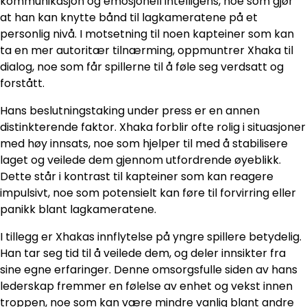
kommunikasjon og emosjonell intelligens, noe som gjør
at han kan knytte bånd til lagkameratene på et
personlig nivå. I motsetning til noen kapteiner som kan
ta en mer autoritær tilnærming, oppmuntrer Xhaka til
dialog, noe som får spillerne til å føle seg verdsatt og
forstått.
Hans beslutningstaking under press er en annen
distinkterende faktor. Xhaka forblir ofte rolig i situasjoner
med høy innsats, noe som hjelper til med å stabilisere
laget og veilede dem gjennom utfordrende øyeblikk.
Dette står i kontrast til kapteiner som kan reagere
impulsivt, noe som potensielt kan føre til forvirring eller
panikk blant lagkameratene.
I tillegg er Xhakas innflytelse på yngre spillere betydelig.
Han tar seg tid til å veilede dem, og deler innsikter fra
sine egne erfaringer. Denne omsorgsfulle siden av hans
lederskap fremmer en følelse av enhet og vekst innen
troppen, noe som kan være mindre vanlig blant andre