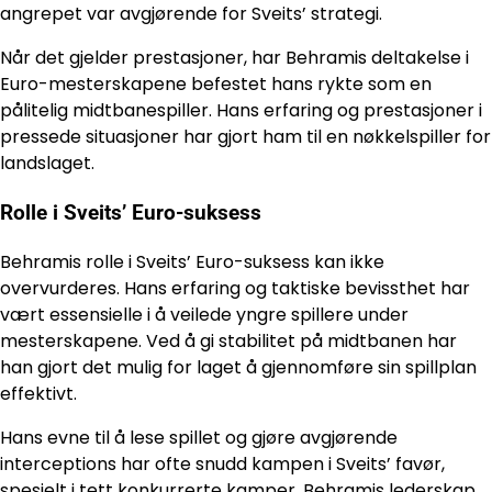
angrepet var avgjørende for Sveits’ strategi.
Når det gjelder prestasjoner, har Behramis deltakelse i
Euro-mesterskapene befestet hans rykte som en
pålitelig midtbanespiller. Hans erfaring og prestasjoner i
pressede situasjoner har gjort ham til en nøkkelspiller for
landslaget.
Rolle i Sveits’ Euro-suksess
Behramis rolle i Sveits’ Euro-suksess kan ikke
overvurderes. Hans erfaring og taktiske bevissthet har
vært essensielle i å veilede yngre spillere under
mesterskapene. Ved å gi stabilitet på midtbanen har
han gjort det mulig for laget å gjennomføre sin spillplan
effektivt.
Hans evne til å lese spillet og gjøre avgjørende
interceptions har ofte snudd kampen i Sveits’ favør,
spesielt i tett konkurrerte kamper. Behramis lederskap