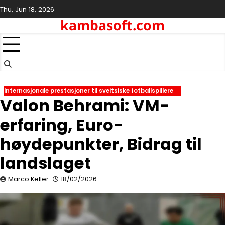
Skip
Thu, Jun 18, 2026
to
kambasoft.com
content
Internasjonale prestasjoner til sveitsiske fotballspillere
Valon Behrami: VM-
erfaring, Euro-
høydepunkter, Bidrag til
landslaget
Marco Keller
18/02/2026