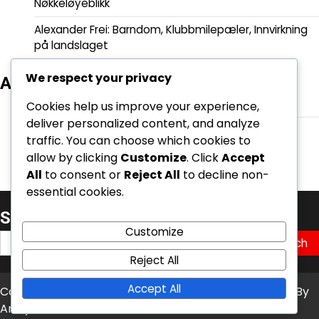
Nøkkeløyeblikk
Alexander Frei: Barndom, Klubbmilepæler, Innvirkning
på landslaget
We respect your privacy
Arkiv
March 2026
Cookies help us improve your experience,
deliver personalized content, and analyze
February 2026
traffic. You can choose which cookies to
allow by clicking
Customize
. Click
Accept
All
to consent or
Reject All
to decline non-
essential cookies.
Søk
Customize
Search
for:
Reject All
Accept All
Copyright © 2026
kambasoft.com
Theme: News Bite By
Artify Themes
.