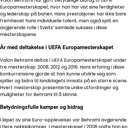
Valon Behrami har gjort betydelige bidrag til UEFA
Europamesterskapet, hvor han har vist sine ferdigheter
og lederskap på banen. Hans prestasjoner har ikke bare
fremhevet hans individuelle talent, men også spilt en
avgjørende rolle i Sveits’ samlede suksess i disse
mesterskapene.
År med deltakelse i UEFA Europamesterskapet
Valon Behrami deltok i UEFA Europamesterskapet under
tre mesterskap: 2008, 2012 og 2016. Hans erfaring i disse
konkurransene gjorde at han kunne utvikle seg som
spiller og bidra til landslagets innsats på en større scene.
Hvert mesterskap presenterte unike utfordringer og
muligheter for Behrami til å skinne.
Betydningsfulle kamper og bidrag
I løpet av sine Euro-opplevelser var Behrami avgjørende
i flere nøkkelkamper. I mesterskapet i 2008 spilte han en