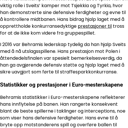
viktig rolle i Sveits’ kamper mot Tsjekkia og Tyrkia, hvor
han demonstrerte sine defensive ferdigheter og evne til
å kontrollere midtbanen. Hans bidrag hjalp laget med å
opprettholde konkurransedyktige
prestasjoner til
tross
for at de ikke kom videre fra gruppespillet.
I 2016 var Behramis lederskap tydelig da han hjalp Sveits
med å nå utslagsspillene. Hans prestasjon mot Polen i
åttendedelsfinalen var spesielt bemerkelsesverdig, da
han ga avgjørende defensiv støtte og hjalp laget med å
sikre uavgjort som førte til straffesparkkonkurranse.
Statistikker og prestasjoner i Euro-mesterskapene
Behramis statistikker i Euro-mesterskapene reflekterer
hans innflytelse på banen. Han rangerte konsekvent
blant de beste spillerne i taklinger og interceptions, noe
som viser hans defensive ferdigheter. Hans evne til å
bryte opp motstanderens spill og overføre ballen til